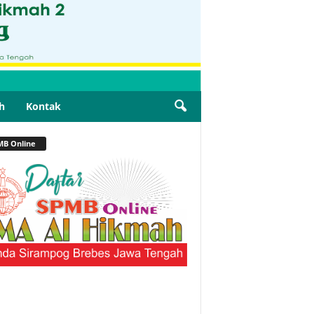
h
Kontak
MB Online