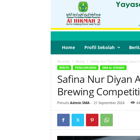
Home
Profil Sekolah
Berit
Beranda
Berita
Safina Nur Diyan Awaliya Juara 2
BERITA
PENGUMUMAN
SMA AL HIKMAH
Safina Nur Diyan A
Brewing Competiti
Penulis
Admin SMA
-
21 September 2024
44