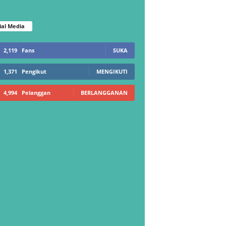
ial Media
2,119
Fans
SUKA
1,371
Pengikut
MENGIKUTI
4,994
Pelanggan
BERLANGGANAN