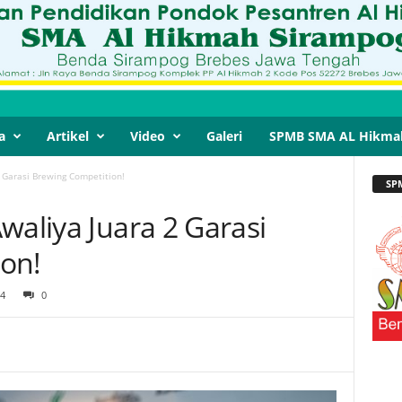
a
Artikel
Video
Galeri
SPMB SMA AL Hikma
 Garasi Brewing Competition!
SP
waliya Juara 2 Garasi
on!
4
0