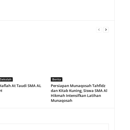
Sekolah
Berita
Haflah At Taudi SMA AL
Persiapan Munaqosah Tahfidz
H
dan Kitab Kuning, Siswa SMA Al
Hikmah Intensifkan Latihan
Munaqosah